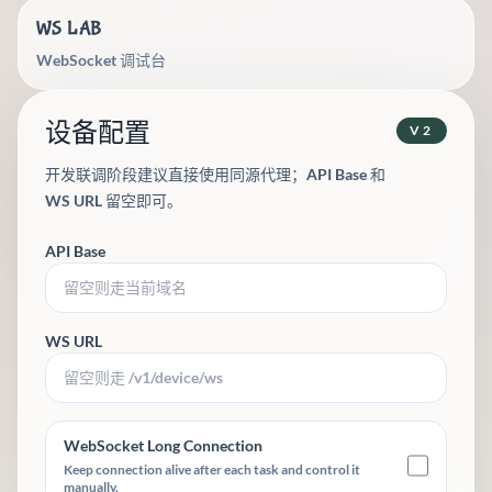
WS LAB
WebSocket 调试台
设备配置
V2
开发联调阶段建议直接使用同源代理；API Base 和
WS URL 留空即可。
API Base
WS URL
WebSocket Long Connection
Keep connection alive after each task and control it
manually.