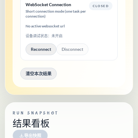
WebSocket Connection
CLOSED
Short connection mode (one task per
connection)
No active websocket url
设备调试状态：
未开启
Reconnect
Disconnect
清空本次结果
RUN SNAPSHOT
结果看板
导出快照