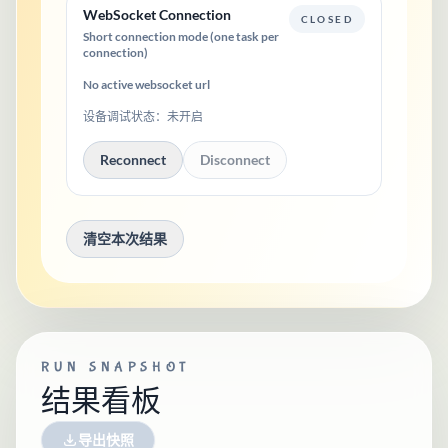
WebSocket Connection
CLOSED
Short connection mode (one task per
connection)
No active websocket url
设备调试状态：
未开启
Reconnect
Disconnect
清空本次结果
RUN SNAPSHOT
结果看板
导出快照