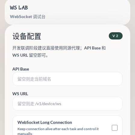
WS LAB
WebSocket 调试台
设备配置
V2
开发联调阶段建议直接使用同源代理；API Base 和
WS URL 留空即可。
API Base
WS URL
WebSocket Long Connection
Keep connection alive after each task and control it
manually.